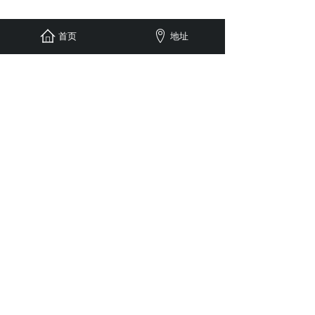
首页
地址
1
上一页
下一页
地址：杭州市拱墅区湖州街29号时瑞大厦
Copyright©2021-2024
奥纵热源科技（杭州）有限公司
All Rights Reserved
备案号：
浙ICP备2021031465号-1