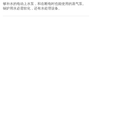
够补水的电动上水泵，和在断电时也能使用的蒸气泵。
锅炉用水必需软化，还有水处理设备。